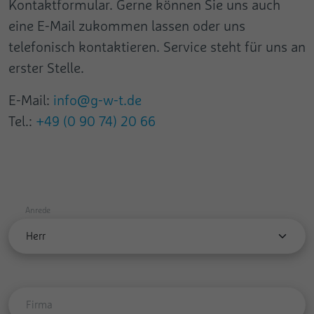
Name
Kontaktformular. Gerne können Sie uns auch
pa
eine E-Mail zukommen lassen oder uns
Anbieter
Google
Anbieter
Pingdom
telefonisch kontaktieren. Service steht für uns an
Laufzeit
Session
Laufzeit
Persistent
erster Stelle.
Dieses Cookie wird benutzt, um Daten an
Registriert die Geschwindigkeit und
E-Mail:
info@g-w-t.de
Google Analytics über das Gerät und
Leistung der Webseite. Diese Funktion kann
Zweck
Zweck
Verhalten des Besuchers zu senden. Es
Tel.:
+49 (0 90 74) 20 66
im Zusammenhang mit Statistiken und
überwacht den Besuch er auf allen Geräten
Lastenausgleich verwendet werden.
und Marketing-Kanälen.
Name
test_cookie
Anrede
Anbieter
Google
Laufzeit
1 Tag
Verwendet, um zu überprüfen, ob der
Zweck
Browser des Benutzers Cookies
Firma
unterstützt.