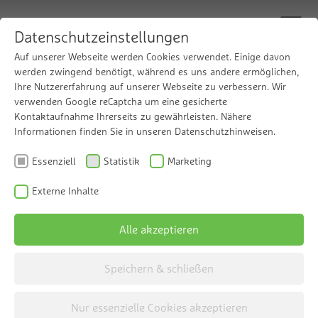
Datenschutzeinstellungen
Auf unserer Webseite werden Cookies verwendet. Einige davon
werden zwingend benötigt, während es uns andere ermöglichen,
Ihre Nutzererfahrung auf unserer Webseite zu verbessern. Wir
GWT - Ihre Experten für
verwenden Google reCaptcha um eine gesicherte
Kontaktaufnahme Ihrerseits zu gewährleisten. Nähere
professionelle Wasser­
Informationen finden Sie in unseren Datenschutzhinweisen.
aufbereitungstechnik
Essenziell
Statistik
Marketing
Externe Inhalte
Alle akzeptieren
Speichern & schließen
Reines Wasser, großer Fortschritt: GWT
Nur essenzielle Cookies akzeptieren